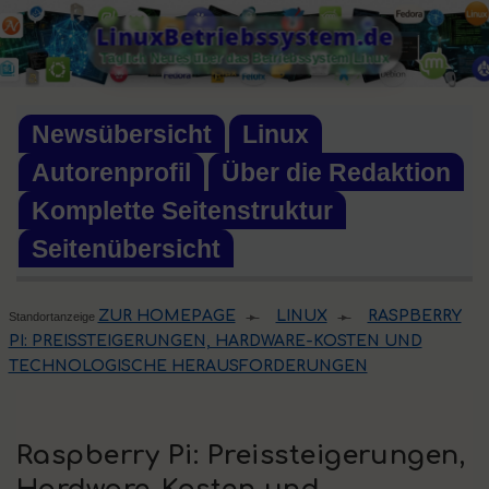
Skip
LinuxBetriebssystem.de
to
Täglich Neues über das Betriebssystem Linux
content
Newsübersicht
Linux
Autorenprofil
Über die Redaktion
Komplette Seitenstruktur
Seitenübersicht
ZUR HOMEPAGE
LINUX
RASPBERRY
Standortanzeige
▸
▸
PI: PREISSTEIGERUNGEN, HARDWARE-KOSTEN UND
TECHNOLOGISCHE HERAUSFORDERUNGEN
Raspberry Pi: Preissteigerungen,