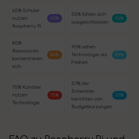
65% Schüler
55% fühlen sich
nutzen
65%
55%
ausgeschlossen
Raspberry Pi
80%
90% sehen
Ressourcen
Technologie als
80%
90%
konzentrieren
Freiheit
sich
57% der
75% Künstler
Entwickler
nutzen
75%
57%
berichten von
Technologie
Budgetkürzungen