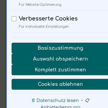
technologischen Entwicklungen
Für Website-Optimierung
ausgeschlossen. Das kann das
Verbesserte Cookies
Selbstwertgefühl
Für individuelle Einstellungen
beeinträchtigen. Wir müssen
Wege finden, um das Gefühl der
Basiszustimmung
Zugehörigkeit zu fördern. Wie
Auswahl abspeichern
können wir die Gemeinschaft
Komplett zustimmen
stärken, um gemeinsam
Lösungen zu finden?
Cookies ablehnen
📄 Datenschutz lesen
•
📋
Anbieterkennung