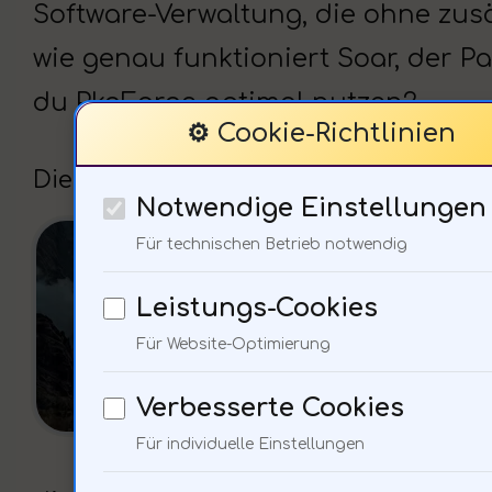
Software-Verwaltung, die ohne zusä
wie genau funktioniert Soar, der 
du PkgForge optimal nutzen?
⚙️ Cookie-Richtlinien
Die optimale Nutzung von PkgForge
Notwendige Einstellungen
PkgF
Für technischen Betrieb notwendig
Du k
Leistungs-Cookies
die 
Für Website-Optimierung
Beis
Verbesserte Cookies
muss
Für individuelle Einstellungen
ist 