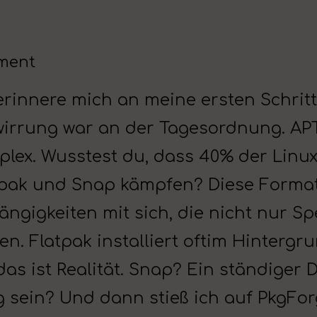
ment
 erinnere mich an meine ersten Schri
irrung war an der Tagesordnung. APT,
lex. Wusstest du, dass 40% der Linu
tpak und Snap kämpfen? Diese Formate
ngigkeiten mit sich, die nicht nur S
en. Flatpak installiert oftim Hintergr
das ist Realität. Snap? Ein ständiger 
 sein? Und dann stieß ich auf PkgForg