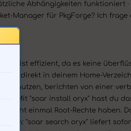
tzliche Abhängigkeiten funktioniert ·
Paket-Manager für PkgForge? Ich frage
orge ist effizient, da es keine überflü
annstdirekt in deinem Home-Verzeichn
Soar nutzen, berichten von einer ver
piel: Mit "soar install oryx" hast du 
t nicht einmal Root-Rechte haben. Das
einfach: "soar search oryx" liefert sof