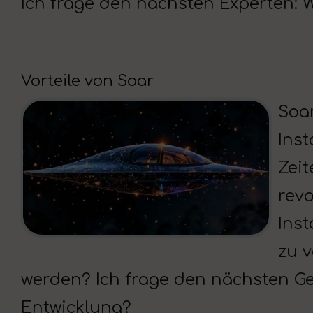
Ich frage den nächsten Experten: 
Vorteile von Soar
Soar
Inst
Zeit
rev
Inst
zu v
werden? Ich frage den nächsten Ge
Entwicklung?