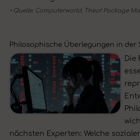
• Quelle: Computerworld, Theof Package Man
Philosophische Überlegungen in der
Die 
esse
repr
Entw
Phi
wich
nächsten Experten: Welche soziale