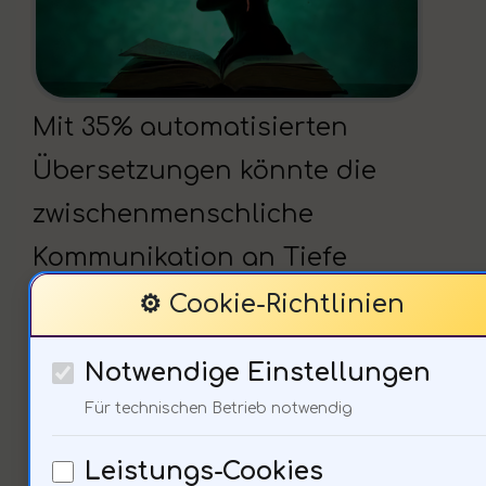
Mit 35% automatisierten
Übersetzungen könnte die
zwischenmenschliche
Kommunikation an Tiefe
verlieren. Die Nuancen der
⚙️ Cookie-Richtlinien
Sprache sind entscheidend für
Notwendige Einstellungen
die psychologische Interaktion.
Für technischen Betrieb notwendig
Wie wird die Technologie unser
Leistungs-Cookies
emotionales Empfinden