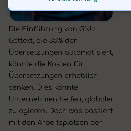
Die Einführung von GNU
Gettext, die 35% der
Übersetzungen automatisiert,
könnte die Kosten für
Übersetzungen erheblich
senken. Dies könnte
Unternehmen helfen, globaler
zu agieren. Doch was passiert
mit den Arbeitsplätzen der