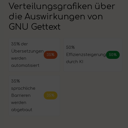
Verteilungsgrafiken über
die Auswirkungen von
GNU Gettext
35% der
50%
Übersetzungen
Effizienzsteigerung
35%
50%
werden
durch KI
automatisiert
35%
sprachliche
Barrieren
35%
werden
abgebaut