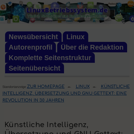
Skip
LinuxBetriebssystem.de
to
Täglich Neues über das Betriebssystem Linux
content
Newsübersicht
Linux
Autorenprofil
Über die Redaktion
Komplette Seitenstruktur
Seitenübersicht
ZUR HOMEPAGE
LINUX
KÜNSTLICHE
Standortanzeige
▸
▸
INTELLIGENZ, ÜBERSETZUNG UND GNU GETTEXT: EINE
REVOLUTION IN 30 JAHREN
Künstliche Intelligenz,