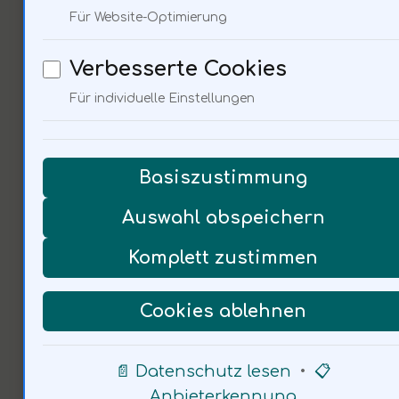
Für Website-Optimierung
beeinflussen? Werden wir die
Fähigkeit verlieren, uns
Verbesserte Cookies
empathisch auszudrücken?
Für individuelle Einstellungen
Basiszustimmung
Ökonomische Aspekte
Auswahl abspeichern
der
Komplett zustimmen
Übersetzungstechnologie
Cookies ablehnen
📄 Datenschutz lesen
•
📋
Anbieterkennung