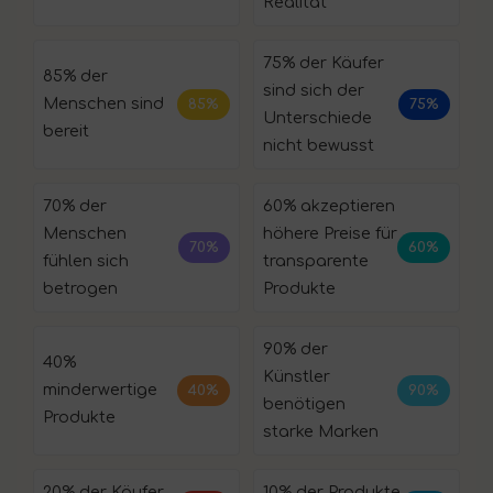
Realität
75% der Käufer
85% der
sind sich der
Menschen sind
85%
75%
Unterschiede
bereit
nicht bewusst
70% der
60% akzeptieren
Menschen
höhere Preise für
70%
60%
fühlen sich
transparente
betrogen
Produkte
90% der
40%
Künstler
minderwertige
40%
90%
benötigen
Produkte
starke Marken
20% der Käufer
10% der Produkte