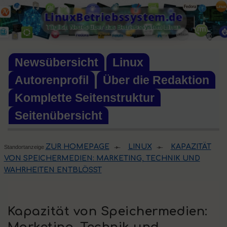
Skip
LinuxBetriebssystem.de
to
Täglich Neues über das Betriebssystem Linux
content
Newsübersicht
Linux
Autorenprofil
Über die Redaktion
Komplette Seitenstruktur
Seitenübersicht
ZUR HOMEPAGE
LINUX
KAPAZITÄT
Standortanzeige
▸
▸
VON SPEICHERMEDIEN: MARKETING, TECHNIK UND
WAHRHEITEN ENTBLÖSST
Kapazität von Speichermedien: